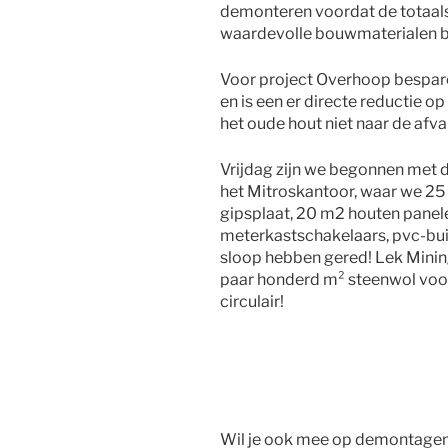
demonteren voordat de totaals
waardevolle bouwmaterialen b
Voor project Overhoop bespare
en is een er directe reductie 
het oude hout niet naar de afva
Vrijdag zijn we begonnen met 
het Mitroskantoor, waar we 25
gipsplaat, 20 m2 houten pane
meterkastschakelaars, pvc-bu
sloop hebben gered! Lek Mining
paar honderd m² steenwol voor
circulair!
Wil je ook mee op demontagemi