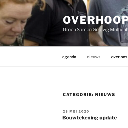
Ga
naar
de
OVERHOO
inhoud
Groen Samen Gelovig Multicul
agenda
nieuws
over ons
CATEGORIE:
NIEUWS
GEPLAATST
28 MEI 2020
OP
Bouwtekening update