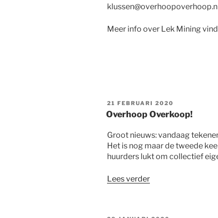
klussen@overhoopoverhoop.nl
Meer info over Lek Mining vind 
GEPLAATST
21 FEBRUARI 2020
OP
Overhoop Overkoop!
Groot nieuws: vandaag tekenen
Het is nog maar de tweede keer
huurders lukt om collectief ei
“Overhoop
Lees verder
Overkoop!”