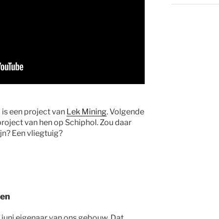
is een project van
Lek Mining
. Volgende
roject van hen op Schiphol. Zou daar
jn? Een vliegtuig?
oen
d juni eigenaar van ons gebouw. Dat