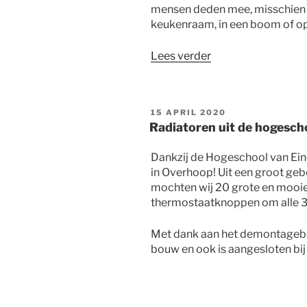
mensen deden mee, misschien w
keukenraam, in een boom of op
“Balkonbingo
Lees verder
Koningsdag”
GEPLAATST
15 APRIL 2020
OP
Radiatoren uit de hogesch
Dankzij de Hogeschool van Ein
in Overhoop! Uit een groot ge
mochten wij 20 grote en mooie
thermostaatknoppen om alle 36
Met dank aan het demontageb
bouw en ook is aangesloten bij