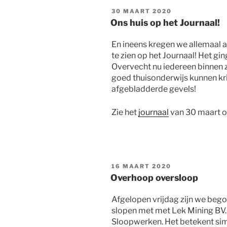
GEPLAATST
30 MAART 2020
OP
Ons huis op het Journaal!
En ineens kregen we allemaal a
te zien op het Journaal! Het gin
Overvecht nu iedereen binnen zi
goed thuisonderwijs kunnen kr
afgebladderde gevels!
Zie het
journaal
van 30 maart o
GEPLAATST
16 MAART 2020
OP
Overhoop oversloop
Afgelopen vrijdag zijn we beg
slopen met met Lek Mining BV. D
Sloopwerken. Het betekent sim