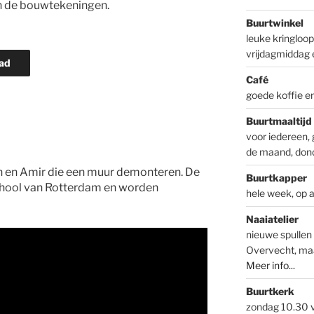
van de bouwtekeningen.
Buurtwinkel
leuke kringloo
vrijdagmiddag 
ad
Café
goede koffie e
Buurtmaaltijd
voor iedereen, 
de maand, don
an en Amir die een muur demonteren. De
Buurtkapper
hool van Rotterdam en worden
hele week, op 
Naaiatelier
nieuwe spullen 
Overvecht, ma
Meer info...
Buurtkerk
zondag 10.30 v