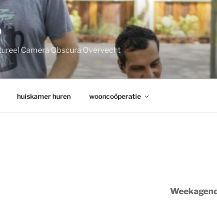
P
tureel Camera Obscura Overvecht
huiskamer huren
wooncoöperatie
Weekagen