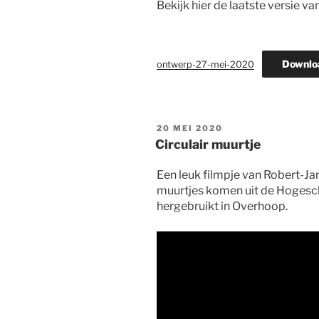
Bekijk hier de laatste versie 
Downlo
ontwerp-27-mei-2020
GEPLAATST
20 MEI 2020
OP
Circulair muurtje
Een leuk filmpje van Robert-J
muurtjes komen uit de Hogesc
hergebruikt in Overhoop.