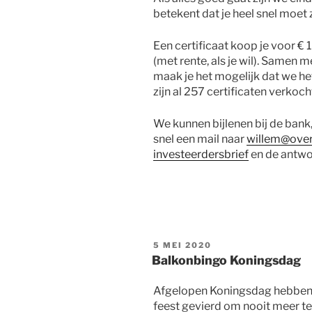
betekent dat je heel snel moet z
Een certificaat koop je voor € 
(met rente, als je wil). Samen 
maak je het mogelijk dat we h
zijn al 257 certificaten verko
We kunnen bijlenen bij de bank,
snel een mail naar
willem@ove
investeerdersbrief
en de antw
GEPLAATST
5 MEI 2020
OP
Balkonbingo Koningsdag
Afgelopen Koningsdag hebben 
feest gevierd om nooit meer te