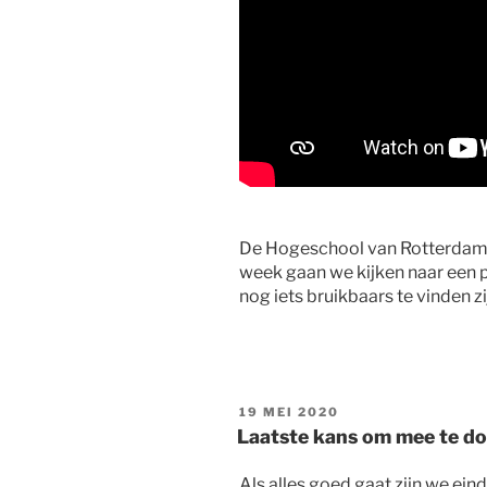
De Hogeschool van Rotterdam 
week gaan we kijken naar een p
nog iets bruikbaars te vinden zi
GEPLAATST
19 MEI 2020
OP
Laatste kans om mee te d
Als alles goed gaat zijn we ein