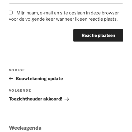
Mijn naam, e-mail en site opslaan in deze browser
voor de volgende keer wanneer ik een reactie plaats.
Bericht
Vorig
VORIGE
navigatie
bericht
Bouwtekening update
Volgend
VOLGENDE
bericht
Toezichthouder akkoord!
Weekagenda