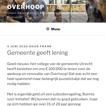
Ga
OVERHOOP
naar
de
Groen Samen Gelovig Multicultureel Camera Obscura
inhoud
Overvecht
Menu
GEPLAATST
4 JUNI 2020
DOOR
FRANK
OP
Gemeente geeft lening
Goed nieuws: het college van de gemeente Utrecht
heeft besloten om ons € 100.000 te lenen voor de
aankoop en renovatie van Overhoop! Dat was echt een
heel spannend maar belangrijk puzzelstukje dat we nog
nodig hadden.
Het is eigenlijk geld uit een subsidieregeling, Ruimte
voor Initiatief. Wij kunnen dat nu goed gebruiken, maar
op zich hebben we over 15 of 20 jaar genoeg