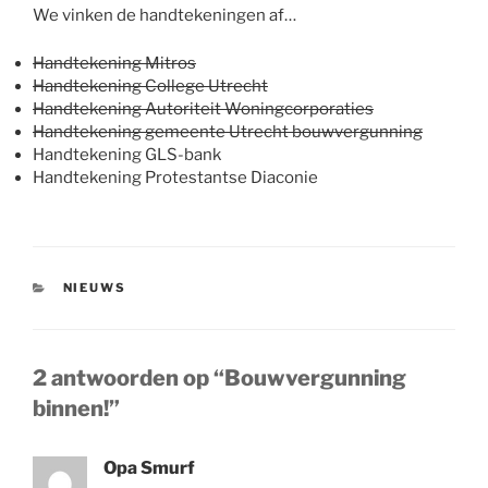
We vinken de handtekeningen af…
Handtekening Mitros
Handtekening College Utrecht
Handtekening Autoriteit Woningcorporaties
Handtekening gemeente Utrecht bouwvergunning
Handtekening GLS-bank
Handtekening Protestantse Diaconie
CATEGORIEËN
NIEUWS
2 antwoorden op “Bouwvergunning
binnen!”
Opa Smurf