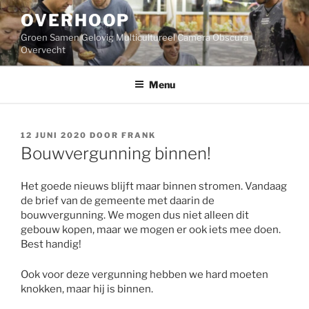
Ga
OVERHOOP
naar
de
Groen Samen Gelovig Multicultureel Camera Obscura
inhoud
Overvecht
Menu
GEPLAATST
12 JUNI 2020
DOOR
FRANK
OP
Bouwvergunning binnen!
Het goede nieuws blijft maar binnen stromen. Vandaag
de brief van de gemeente met daarin de
bouwvergunning. We mogen dus niet alleen dit
gebouw kopen, maar we mogen er ook iets mee doen.
Best handig!
Ook voor deze vergunning hebben we hard moeten
knokken, maar hij is binnen.