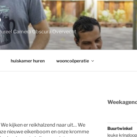
P
tureel Camera Obscura Overvecht
huiskamer huren
wooncoöperatie
Weekagen
n? We kijken er reikhalzend naar uit… We
Buurtwinkel
t onze nieuwe eikenboom en onze kromme
leuke kringloo