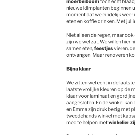
moerbeiboom
toch echt blaadj
nieuwe klimplanten beginnen uit
moment dat we eindelijk weer 
eten en koffie drinken. Met julli
Niet alleen de regen, maar ook
zijn we wel zat. We willen hier
samen eten,
feestjes
vieren, d
ontvangen! Maar renoveren kost
Bijna klaar
We zitten wel echt in de laats
laatste vrolijke kleuren op de
klaar voor laminaat en gordijn
aangesloten. En de winkel kan 
en Emma zijn druk bezig met pl
tweedehands winkel met kapsal
mee te helpen met
winkelier zi