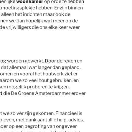
enlijke
woonkamer
op orde te hebben
tmoetingsplekje hebben. Er zijn binnen
t alleen het inrichten maar ook de
nnen we dan hopelijk wat meer op de
 vrijwilligers die ons elke keer weer
nog worden gewerkt. Door de regen en
 dat allemaal wat langer dan gepland.
omen en vooral het houtwerk ziet er
 waarom we zo veel hout gebruiken, en
en mogelijk proberen te krijgen,
t
die De Groene Amsterdammer erover
at we zo ver zijn gekomen. Financieel is
leven, met dank aan jullie hulp, advies,
wonder op een begroting van ongeveer