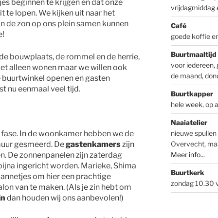
es beginnen te krijgen en dat onze
vrijdagmiddag 
 te lopen. We kijken uit naar het
in de zon op ons plein samen kunnen
Café
e!
goede koffie e
Buurtmaaltijd
 de bouwplaats, de rommel en de herrie,
voor iedereen, 
 niet alleen wonen maar we willen ook
de maand, don
e buurtwinkel openen en gasten
 nu eenmaal veel tijd.
Buurtkapper
hele week, op 
Naaiatelier
nieuwe spullen 
te fase. In de woonkamer hebben we de
Overvecht, ma
 muur gesmeerd. De
gastenkamers
zijn
Meer info...
en. De zonnenpanelen zijn zaterdag
bijna ingericht worden. Marieke, Shima
Buurtkerk
annetjes om hier een prachtige
zondag 10.30 v
on van te maken. (Als je zin hebt om
jn
dan houden wij ons aanbevolen!)