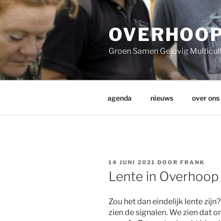
Ga
naar
de
OVERHOO
inhoud
Groen Samen Gelovig Multicul
agenda
nieuws
over ons
GEPLAATST
14 JUNI 2021
DOOR
FRANK
OP
Lente in Overhoop
Zou het dan eindelijk lente zij
zien de signalen. We zien da