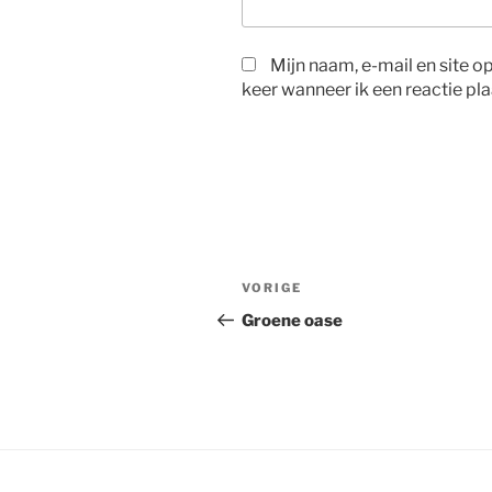
Mijn naam, e-mail en site 
keer wanneer ik een reactie pla
Bericht
Vorig
VORIGE
navigatie
bericht
Groene oase