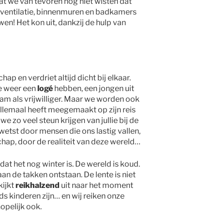
dat we van tevoren nog niet wisten dat
er, ventilatie, binnenmuren en badkamers
n! Het kon uit, dankzij de hulp van
ap en verdriet altijd dicht bij elkaar.
e weer een
logé
hebben, een jongen uit
wam als vrijwilliger. Maar we worden ook
 allemaal heeft meegemaakt op zijn reis
we zo veel steun krijgen van jullie bij de
etst door mensen die ons lastig vallen,
ap, door de realiteit van deze wereld…
dat het nog winter is. De wereld is koud.
n de takken ontstaan. De lente is niet
kijkt
reikhalzend
uit naar het moment
 kinderen zijn… en wij reiken onze
hopelijk ook.