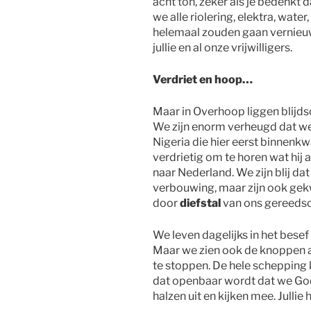
acht ton, zeker als je bedenkt 
we alle riolering, elektra, wat
helemaal zouden gaan vernieuwe
jullie en al onze vrijwilligers.
Verdriet en hoop…
Maar in Overhoop liggen blijdsch
We zijn enorm verheugd dat w
Nigeria die hier eerst binnenk
verdrietig om te horen wat hij
naar Nederland. We zijn blij dat 
verbouwing, maar zijn ook gekw
door
diefstal
van ons gereedsch
We leven dagelijks in het besef 
Maar we zien ook de knoppen aa
te stoppen. De hele schepping 
dat openbaar wordt dat we Gods
halzen uit en kijken mee. Jullie 