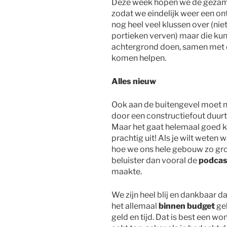
Deze week hopen we de gezam
zodat we eindelijk weer een on
nog heel veel klussen over (nie
portieken verven) maar die ku
achtergrond doen, samen met de
komen helpen.
Alles nieuw
Ook aan de buitengevel moet 
door een constructiefout duurt
Maar het gaat helemaal goed k
prachtig uit! Als je wilt weten
hoe we ons hele gebouw zo gro
beluister dan vooral de
podcas
maakte.
We zijn heel blij en dankbaar d
het allemaal
binnen budget
geb
geld en tijd. Dat is best een 