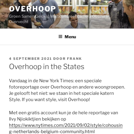
Ga
OVERHOOP
naar
de
Groen Samen Gelovig Multicultureel Camera Obscura
inhoud
Overvecht
Menu
GEPLAATST
4 SEPTEMBER 2021
DOOR
FRANK
OP
Overhoop in the States
Vandaag in de New York Times: een speciale
fotoreportage over Overhoop en andere woongroepen.
Je gelooft het niet: we staan in het speciale katern
Style. If you want style, visit Overhoop!
Met een gratis account kun je de hele reportage van
Ilvy Njiokiktjien bekijken op
https://www.nytimes.com/2021/09/02/style/cohousin
g-netherlands-belgium-community.html