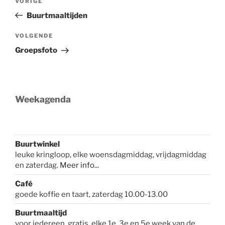
Vorig
VORIGE
navigatie
bericht
Buurtmaaltijden
Volgend
VOLGENDE
bericht
Groepsfoto
Weekagenda
Buurtwinkel
leuke kringloop, elke woensdagmiddag, vrijdagmiddag
en zaterdag.
Meer info...
Café
goede koffie en taart, zaterdag 10.00-13.00
Buurtmaaltijd
voor iedereen, gratis, elke 1e, 3e en 5e week van de