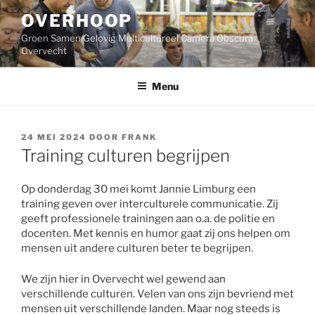
Ga
OVERHOOP
naar
de
Groen Samen Gelovig Multicultureel Camera Obscura
inhoud
Overvecht
Menu
GEPLAATST
24 MEI 2024
DOOR
FRANK
OP
Training culturen begrijpen
Op donderdag 30 mei komt Jannie Limburg een
training geven over interculturele communicatie. Zij
geeft professionele trainingen aan o.a. de politie en
docenten. Met kennis en humor gaat zij ons helpen om
mensen uit andere culturen beter te begrijpen.
We zijn hier in Overvecht wel gewend aan
verschillende culturen. Velen van ons zijn bevriend met
mensen uit verschillende landen. Maar nog steeds is