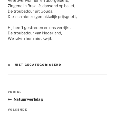
Veel overwonnen en doorgeleefd,
Zingend in Brazilië, dansend op ballet,
De troubadour uit Gouda,
Die zich niet zo gemakkelijk prijsgeeft,
Hij heeft gestreden en ons verrijkt,
De troubadour van Nederland,
We raken hem niet kwijt.
CATEGORIEËN
NIET GECATEGORISEERD
Bericht
Vorig
VORIGE
navigatie
bericht
Natuurwerkdag
Volgend
VOLGENDE