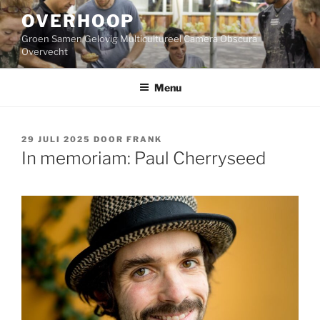
Ga
OVERHOOP
naar
de
Groen Samen Gelovig Multicultureel Camera Obscura
inhoud
Overvecht
Menu
GEPLAATST
29 JULI 2025
DOOR
FRANK
OP
In memoriam: Paul Cherryseed