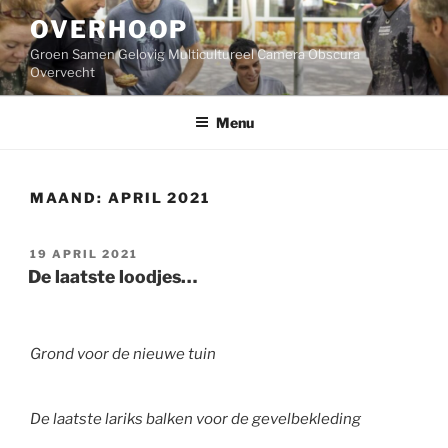
Ga
OVERHOOP
naar
de
Groen Samen Gelovig Multicultureel Camera Obscura
inhoud
Overvecht
Menu
MAAND:
APRIL 2021
GEPLAATST
19 APRIL 2021
OP
De laatste loodjes…
Grond voor de nieuwe tuin
De laatste lariks balken voor de gevelbekleding