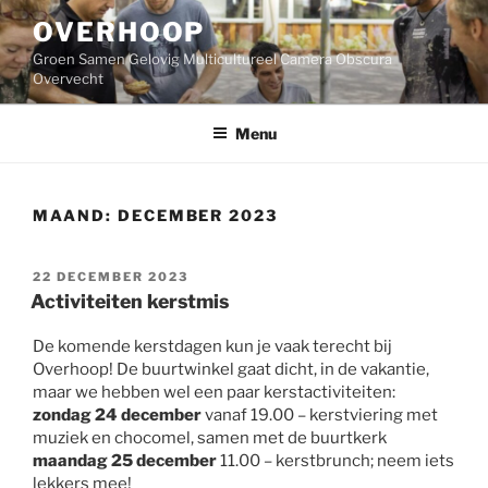
Ga
OVERHOOP
naar
de
Groen Samen Gelovig Multicultureel Camera Obscura
inhoud
Overvecht
Menu
MAAND:
DECEMBER 2023
GEPLAATST
22 DECEMBER 2023
OP
Activiteiten kerstmis
De komende kerstdagen kun je vaak terecht bij
Overhoop! De buurtwinkel gaat dicht, in de vakantie,
maar we hebben wel een paar kerstactiviteiten:
zondag 24 december
vanaf 19.00 – kerstviering met
muziek en chocomel, samen met de buurtkerk
maandag 25 december
11.00 – kerstbrunch; neem iets
lekkers mee!