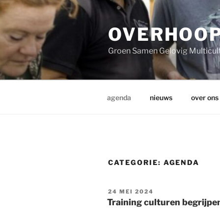
Ga
naar
de
OVERHOO
inhoud
Groen Samen Gelovig Multicul
agenda
nieuws
over ons
CATEGORIE:
AGENDA
GEPLAATST
24 MEI 2024
OP
Training culturen begrijpe