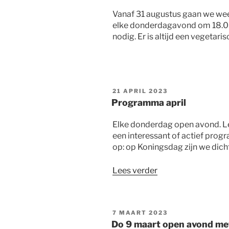
Vanaf 31 augustus gaan we weer
elke donderdagavond om 18.00
nodig. Er is altijd een vegetaris
GEPLAATST
21 APRIL 2023
OP
Programma april
Elke donderdag open avond. Le
een interessant of actief progr
op: op Koningsdag zijn we dich
“Programma
Lees verder
april”
GEPLAATST
7 MAART 2023
OP
Do 9 maart open avond met