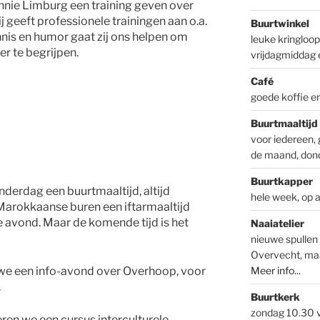
nie Limburg een training geven over
j geeft professionele trainingen aan o.a.
Buurtwinkel
nnis en humor gaat zij ons helpen om
leuke kringloo
r te begrijpen.
vrijdagmiddag 
Café
goede koffie e
Buurtmaaltijd
voor iedereen, 
de maand, don
Buurtkapper
derdag een buurtmaaltijd, altijd
hele week, op 
arokkaanse buren een iftarmaaltijd
e avond. Maar de komende tijd is het
Naaiatelier
nieuwe spullen 
Overvecht, ma
Meer info...
we een info-avond over Overhoop, voor
.
Buurtkerk
zondag 10.30 v
en we een cursus interculturele