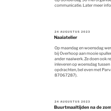
communicatie. Later meer info
GEPLAATST
24 AUGUSTUS 2023
OP
Naaiatelier
Op maandag en woensdag werk
bij Overhoop aan mooie spullen
ander naaiwerk. Ze doen ook re
inleveren op woensdag tussen 1
opdrachten, bel even met Par
87067287).
GEPLAATST
24 AUGUSTUS 2023
OP
Buurtmaaltijden na de zo