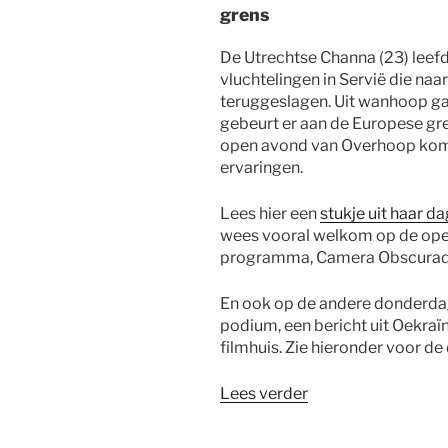
grens
De Utrechtse Channa (23) lee
vluchtelingen in Servië die na
teruggeslagen. Uit wanhoop ga
gebeurt er aan de Europese g
open avond van Overhoop komt
ervaringen.
Lees hier een
stukje uit haar d
wees vooral welkom op de open
programma, Camera Obscuradr
En ook op de andere donderdag
podium, een bericht uit Oekra
filmhuis. Zie hieronder voor de 
“Do
Lees verder
9
maart