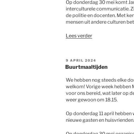
Op donderdag 30 mei komt Jan
interculturele communicatie. Zi
de politie en docenten. Met ke
mensen uit andere culturen bete
“Training
Lees verder
culturen
begrijpen”
GEPLAATST
9 APRIL 2024
OP
Buurtmaaltijden
We hebben nog steeds elke don
welkom! Vorige week hebben M
voor ons bereid, wat later op d
weer gewoon om 18.15.
Op donderdag 11 april hebben 
nieuwe gasten en huisvrienden
Op donderdag 30 mei organiser