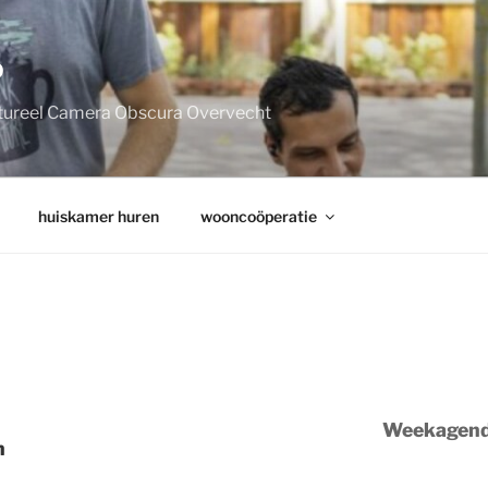
P
tureel Camera Obscura Overvecht
huiskamer huren
wooncoöperatie
Weekagen
n