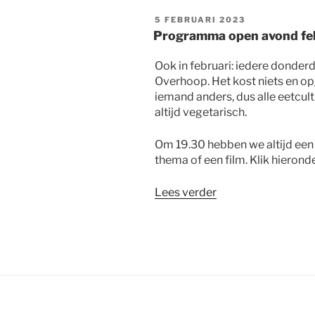
open
GEPLAATST
5 FEBRUARI 2023
avond
OP
Programma open avond fe
met
een
Ook in februari: iedere donder
verhaal
Overhoop. Het kost niets en op
over
iemand anders, dus alle eetcult
de
altijd vegetarisch.
Europese
grens”
Om 19.30 hebben we altijd een
thema of een film. Klik hiero
“Programma
Lees verder
open
avond
februari”