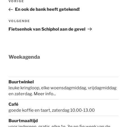
Vorig
VORIGE
navigatie
bericht
En ook de bank heeft getekend!
Volgend
VOLGENDE
bericht
Fietsenhok van Schiphol aan de gevel
Weekagenda
Buurtwinkel
leuke kringloop, elke woensdagmiddag, vrijdagmiddag
en zaterdag.
Meer info...
Café
goede koffie en taart, zaterdag 10.00-13.00
Buurtmaaltijd
voor iedereen, gratis, elke 1e, 3e en 5e week van de