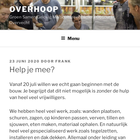
Ga
OVERHOOP
naar
de
Groen Samen Gelovig Multicultureel Camera Obscura
inhoud
Overvecht
Menu
GEPLAATST
23 JUNI 2020
DOOR
FRANK
OP
Help je mee?
Vanaf 20 juli willen we echt gaan beginnen met de
bouw. Je begrijpt dat dit niet mogelijk is zonder de hulp
van heel veel vrijwilligers.
We hebben heel veel werk, zoals: wanden plaatsen,
schuren, zagen, op kinderen passen, verven, tillen en
sjouwen, eten maken, materiaal ophalen. En natuurlijk
heel veel gespecialiseerd werk zoals tegelzetten,
installeren en dak dekken. Allemaal onder leiding van