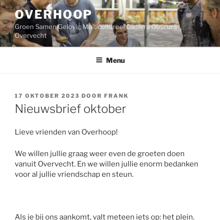
Ga
OVERHOOP
naar
de
Groen Samen Gelovig Multicultureel Camera Obscura
inhoud
Overvecht
Menu
GEPLAATST
17 OKTOBER 2023
DOOR
FRANK
OP
Nieuwsbrief oktober
Lieve vrienden van Overhoop!
We willen jullie graag weer even de groeten doen
vanuit Overvecht. En we willen jullie enorm bedanken
voor al jullie vriendschap en steun.
Als je bij ons aankomt, valt meteen iets op: het plein.