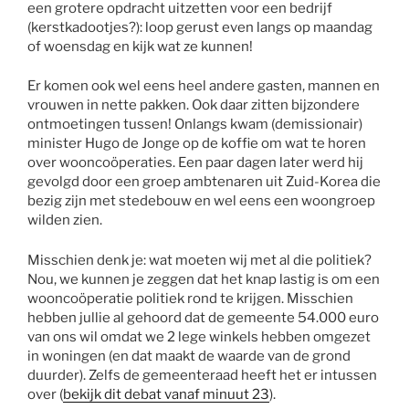
een grotere opdracht uitzetten voor een bedrijf
(kerstkadootjes?): loop gerust even langs op maandag
of woensdag en kijk wat ze kunnen!
Er komen ook wel eens heel andere gasten, mannen en
vrouwen in nette pakken. Ook daar zitten bijzondere
ontmoetingen tussen! Onlangs kwam (demissionair)
minister Hugo de Jonge op de koffie om wat te horen
over wooncoöperaties. Een paar dagen later werd hij
gevolgd door een groep ambtenaren uit Zuid-Korea die
bezig zijn met stedebouw en wel eens een woongroep
wilden zien.
Misschien denk je: wat moeten wij met al die politiek?
Nou, we kunnen je zeggen dat het knap lastig is om een
wooncoöperatie politiek rond te krijgen. Misschien
hebben jullie al gehoord dat de gemeente 54.000 euro
van ons wil omdat we 2 lege winkels hebben omgezet
in woningen (en dat maakt de waarde van de grond
duurder). Zelfs de gemeenteraad heeft het er intussen
over (
bekijk dit debat vanaf minuut 23
).