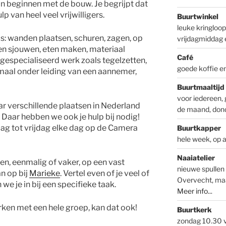
an beginnen met de bouw. Je begrijpt dat
lp van heel veel vrijwilligers.
Buurtwinkel
leuke kringloo
s: wanden plaatsen, schuren, zagen, op
vrijdagmiddag 
 en sjouwen, eten maken, materiaal
Café
l gespecialiseerd werk zoals tegelzetten,
goede koffie e
emaal onder leiding van een aannemer,
Buurtmaaltijd
voor iedereen, 
naar verschillende plaatsen in Nederland
de maand, don
Daar hebben we ook je hulp bij nodig!
dag tot vrijdag elke dag op de Camera
Buurtkapper
hele week, op 
Naaiatelier
en, eenmalig of vaker, op een vast
nieuwe spullen 
n op bij
Marieke
. Vertel even of je veel of
Overvecht, ma
we je in bij een specifieke taak.
Meer info...
rken met een hele groep, kan dat ook!
Buurtkerk
zondag 10.30 v