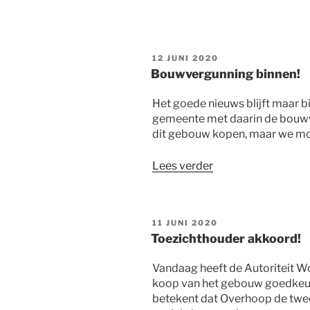
GEPLAATST
12 JUNI 2020
OP
Bouwvergunning binnen!
Het goede nieuws blijft maar b
gemeente met daarin de bouwv
dit gebouw kopen, maar we mog
“Bouwvergunning
Lees verder
binnen!”
GEPLAATST
11 JUNI 2020
OP
Toezichthouder akkoord!
Vandaag heeft de Autoriteit W
koop van het gebouw goedkeure
betekent dat Overhoop de twe