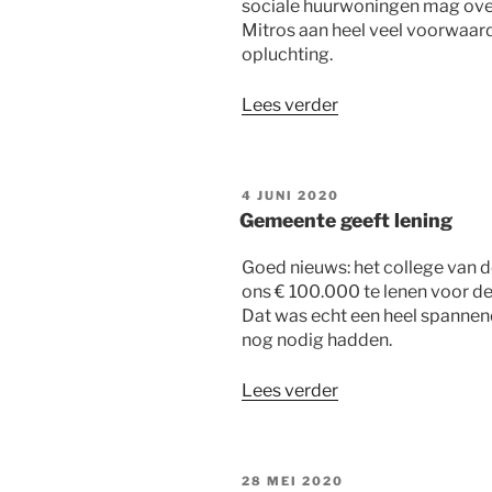
sociale huurwoningen mag ove
Mitros aan heel veel voorwaard
opluchting.
“Toezichthouder
Lees verder
akkoord!”
GEPLAATST
4 JUNI 2020
OP
Gemeente geeft lening
Goed nieuws: het college van 
ons € 100.000 te lenen voor d
Dat was echt een heel spannen
nog nodig hadden.
“Gemeente
Lees verder
geeft
lening”
GEPLAATST
28 MEI 2020