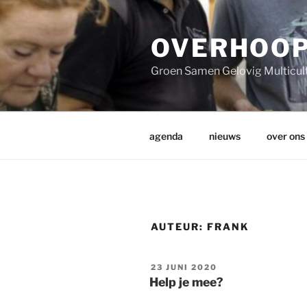
Ga
naar
de
OVERHOO
inhoud
Groen Samen Gelovig Multicul
agenda
nieuws
over ons
AUTEUR:
FRANK
GEPLAATST
23 JUNI 2020
OP
Help je mee?