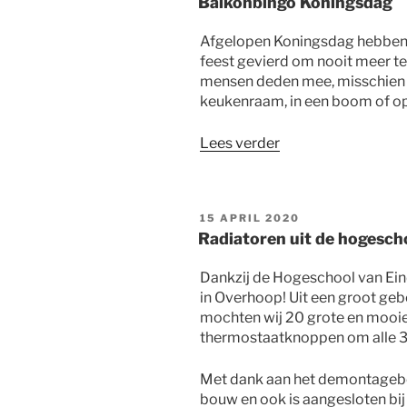
Balkonbingo Koningsdag
Afgelopen Koningsdag hebben 
feest gevierd om nooit meer te
mensen deden mee, misschien w
keukenraam, in een boom of op
“Balkonbingo
Lees verder
Koningsdag”
GEPLAATST
15 APRIL 2020
OP
Radiatoren uit de hogesch
Dankzij de Hogeschool van Ein
in Overhoop! Uit een groot ge
mochten wij 20 grote en mooie
thermostaatknoppen om alle 36
Met dank aan het demontageb
bouw en ook is aangesloten bij