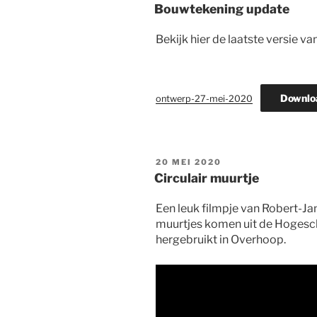
OP
Bouwtekening update
Bekijk hier de laatste versie 
Downlo
ontwerp-27-mei-2020
GEPLAATST
20 MEI 2020
OP
Circulair muurtje
Een leuk filmpje van Robert-J
muurtjes komen uit de Hogesc
hergebruikt in Overhoop.