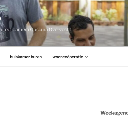
P
tureel Camera Obscura Overvecht
huiskamer huren
wooncoöperatie
Weekagen