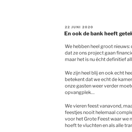
GEPLAATST
22 JUNI 2020
OP
En ook de bank heeft gete
We hebben heel groot nieuws: 
dat ze ons project gaan financ
maar het is nu écht definitief a
We zijn heel blij en ook echt h
betekent dat we echt de kamer
onze gasten weer verder moete
opvangplek…
We vieren feest vanavond, maar
feestjes nooit helemaal complee
voor het Grote Feest waar we n
hoeft te vluchten en als alle t